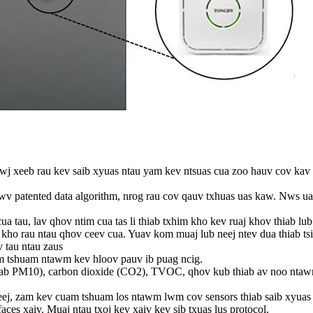
 xeeb rau kev saib xyuas ntau yam kev ntsuas cua zoo hauv cov kav dej
wv patented data algorithm, nrog rau cov qauv txhuas uas kaw. Nws ua 
ua tau, lav qhov ntim cua tas li thiab txhim kho kev ruaj khov thiab lu
 kho rau ntau qhov ceev cua. Yuav kom muaj lub neej ntev dua thiab tsis
v tau ntau zaus
am tshuam ntawm kev hloov pauv ib puag ncig.
iab PM10), carbon dioxide (CO2), TVOC, qhov kub thiab av noo ntawm
eej, zam kev cuam tshuam los ntawm lwm cov sensors thiab saib xyuas 
es xaiv. Muaj ntau txoj kev xaiv kev sib txuas lus protocol.