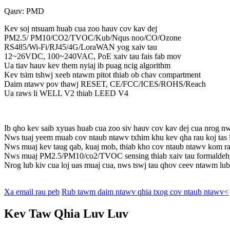
Qauv: PMD
Kev soj ntsuam huab cua zoo hauv cov kav dej
PM2.5/ PM10/CO2/TVOC/Kub/Nqus noo/CO/Ozone
RS485/Wi-Fi/RJ45/4G/LoraWAN yog xaiv tau
12~26VDC, 100~240VAC, PoE xaiv tau fais fab mov
Ua tiav hauv kev them nyiaj ib puag ncig algorithm
Kev tsim tshwj xeeb ntawm pitot thiab ob chav compartment
Daim ntawv pov thawj RESET, CE/FCC/ICES/ROHS/Reach
Ua raws li WELL V2 thiab LEED V4
Ib qho kev saib xyuas huab cua zoo siv hauv cov kav dej cua nrog nws
Nws tuaj yeem muab cov ntaub ntawv txhim khu kev qha rau koj tas l
Nws muaj kev taug qab, kuaj mob, thiab kho cov ntaub ntawv kom rau
Nws muaj PM2.5/PM10/co2/TVOC sensing thiab xaiv tau formaldehyde
Nrog lub kiv cua loj uas muaj cua, nws tswj tau qhov ceev ntawm lub
Xa email rau peb
Rub tawm daim ntawv qhia txog cov ntaub ntawv<
Kev Taw Qhia Luv Luv