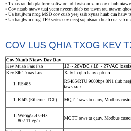
• Txuas rau lub platform software nrhiav/tsom xam cov ntaub ntaw
• Cov ntaub ntawv tuaj yeem nyeem thiab tso tawm rau ntawm qhov 
• Ua haujlwm nrog MSD cov cuab yeej saib xyuas huab cua hauv ts
• Ua haujlwm nrog TF9 series cov neeg soj ntsuam huab cua sab nra
COV LUS QHIA TXOG KEV 
Cov Ntaub Ntawv Dav Dav
Kev Muab Fais Fab
12 ~ 28VDC / 18 ~ 27VAC lossi
Kev Sib Txuas Lus
Xaiv ib qho hauv qab no
RS485/RTU
,
9600bps 8N1 (lub neej 
RS485
taws xob
RJ45 (Ethernet TCP)
MQTT raws tu qauv, Modbus custom
WiFi@2.4 GHz
MQTT raws tu qauv, Modbus custom
802.11b/g/n