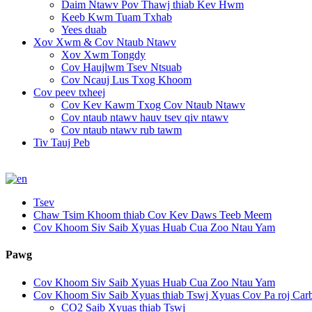
Daim Ntawv Pov Thawj thiab Kev Hwm
Keeb Kwm Tuam Txhab
Yees duab
Xov Xwm & Cov Ntaub Ntawv
Xov Xwm Tongdy
Cov Haujlwm Tsev Ntsuab
Cov Ncauj Lus Txog Khoom
Cov peev txheej
Cov Kev Kawm Txog Cov Ntaub Ntawv
Cov ntaub ntawv hauv tsev qiv ntawv
Cov ntaub ntawv rub tawm
Tiv Tauj Peb
Tsev
Chaw Tsim Khoom thiab Cov Kev Daws Teeb Meem
Cov Khoom Siv Saib Xyuas Huab Cua Zoo Ntau Yam
Pawg
Cov Khoom Siv Saib Xyuas Huab Cua Zoo Ntau Yam
Cov Khoom Siv Saib Xyuas thiab Tswj Xyuas Cov Pa roj Car
CO2 Saib Xyuas thiab Tswj