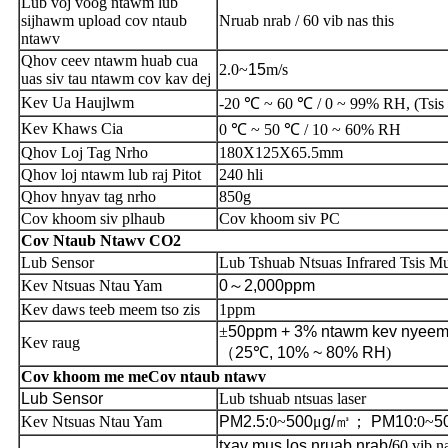
Lub voj voog ntawm lub
sijhawm upload cov ntaub
Nruab nrab / 60 vib nas this
ntawv
Qhov ceev ntawm huab cua
2.0~
15
m/s
uas siv tau ntawm cov kav dej
Kev Ua Haujlwm
-20 ℃ ~ 60 ℃ / 0 ~ 99% RH, (Tsis 
Kev Khaws Cia
0 ℃ ~ 50 ℃ / 10 ~ 60% RH
Qhov Loj Tag Nrho
180X125X65.5mm
Qhov loj ntawm lub raj Pitot
240 hli
Qhov hnyav tag nrho
850g
Cov khoom siv plhaub
Cov khoom siv PC
Cov Ntaub Ntawv CO2
Lub Sensor
Lub Tshuab Ntsuas Infrared Tsis 
Kev Ntsuas Ntau Yam
0
～
2,000ppm
Kev daws teeb meem tso zis
1ppm
±
50ppm + 3% ntawm kev nyeem 
Kev raug
（
25
℃
, 10% ~ 80% RH
)
Cov khoom me me
Cov ntaub ntawv
Lub Sensor
Lub tshuab ntsuas laser
Kev Ntsuas Ntau Yam
PM2.5:
0~
500
μ
g/
㎥
；
PM10:
0~
5
txav mus los nruab nrab/
60 vib na