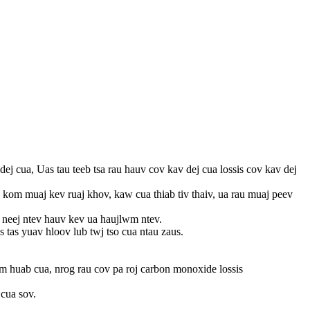
 cua, Uas tau teeb tsa rau hauv cov kav dej cua lossis cov kav dej
kom muaj kev ruaj khov, kaw cua thiab tiv thaiv, ua rau muaj peev
b neej ntev hauv kev ua haujlwm ntev.
 tas yuav hloov lub twj tso cua ntau zaus.
 huab cua, nrog rau cov pa roj carbon monoxide lossis
cua sov.