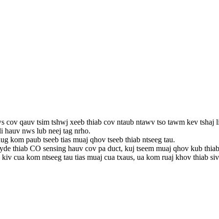
 cov qauv tsim tshwj xeeb thiab cov ntaub ntawv tso tawm kev tshaj li
i hauv nws lub neej tag nrho.
g kom paub tseeb tias muaj qhov tseeb thiab ntseeg tau.
 thiab CO sensing hauv cov pa duct, kuj tseem muaj qhov kub thiab 
 kiv cua kom ntseeg tau tias muaj cua txaus, ua kom ruaj khov thiab si