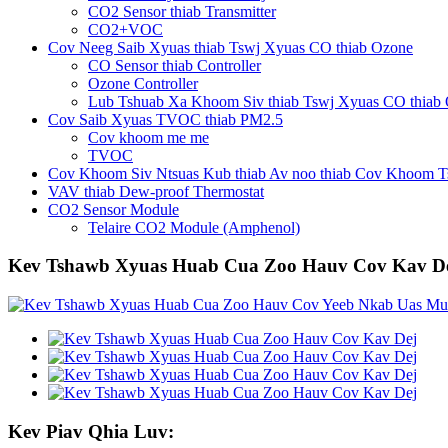
CO2 Sensor thiab Transmitter
CO2+VOC
Cov Neeg Saib Xyuas thiab Tswj Xyuas CO thiab Ozone
CO Sensor thiab Controller
Ozone Controller
Lub Tshuab Xa Khoom Siv thiab Tswj Xyuas CO thiab
Cov Saib Xyuas TVOC thiab PM2.5
Cov khoom me me
TVOC
Cov Khoom Siv Ntsuas Kub thiab Av noo thiab Cov Khoom T
VAV thiab Dew-proof Thermostat
CO2 Sensor Module
Telaire CO2 Module (Amphenol)
Kev Tshawb Xyuas Huab Cua Zoo Hauv Cov Kav D
Kev Piav Qhia Luv: