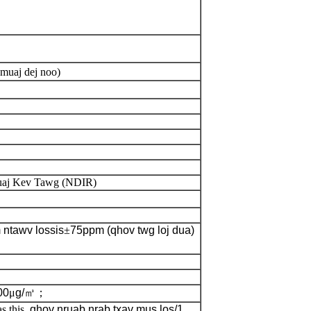
muaj dej noo)
Muaj Kev Tawg (NDIR)
ntawv lossis
±
75ppm (qhov twg loj dua)
00
μ
g/
㎥；
s this
, qhov nruab nrab txav mus los/1