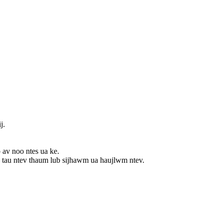
j.
av noo ntes ua ke.
v tau ntev thaum lub sijhawm ua haujlwm ntev.