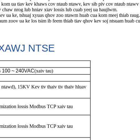
v kom ua tiav kev khaws cov ntaub ntawv, kev sib piv cov ntaub ntawv
chaw nrog lub hniav xiav lossis lub cuab yeej ua haujlwm.
ev ua ke, tshuaj xyuas qhov zoo ntawm huab cua kom meej thiab raug
um zoov ua ke los tsim ib feem thiab tiav qhov kev soj ntsuam huab c
TXAWJ NTSE
s 100 ~ 240VAC
(xaiv tau)
ntawd), 15KV Kev tiv thaiv tiv thaiv hluav
ization lossis Modbus TCP xaiv tau
ization lossis Modbus TCP xaiv tau