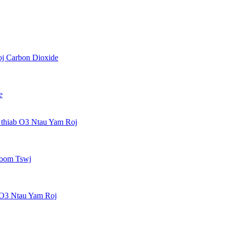
oj Carbon Dioxide
e
thiab O3 Ntau Yam Roj
hoom Tswj
 O3 Ntau Yam Roj