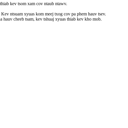
 thiab kev tsom xam cov ntaub ntawv.
. Kev ntsuam xyuas kom meej txog cov pa phem hauv tsev.
ua hauv cheeb tsam, kev tshuaj xyuas thiab kev kho mob.