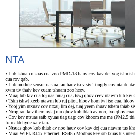
NTA
• Lub tshuab ntsuas cua zoo PMD-18 hauv cov kav dej yog tsim tshwj
cua rov qab.
• Lub module sensor uas ua rau hauv tsev siv Tongdy cov ntaub nta
xwm tiv thaiv kev cuam tshuam zoo heev.
• Muaj lub kiv cua loj uas muaj cua, tswj qhov ceev ntawm lub kiv c
• Tsim tshwj xeeb ntawm lub raj pitot, hloov hom twj tso cua, hloov
• Yooj yim ntxuav cov ntxaij lim dej, tuaj yeem rhuav tshem thiab si
• Nrog rau kev them nyiaj rau qhov kub thiab av noo, txo qhov cu
• Cov kev ntsuas saib xyuas tiag tiag: cov khoom me me (PM2.5 th
formaldehyde xaiv tau.
• Ntsuas qhov kub thiab av noo hauv cov kav dej cua ntawm tus kh
• Muaj WIFI, RJ45 Ethernet, RS485 Modbus kev sib txuas lus interfac