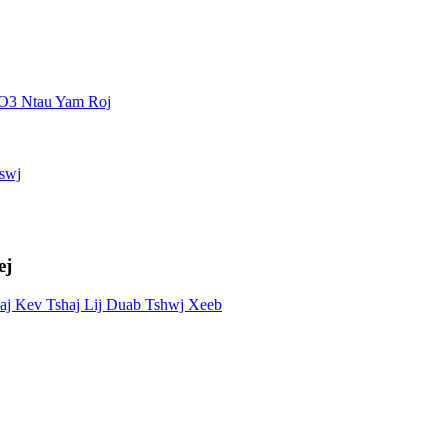
 O3 Ntau Yam Roj
swj
ej