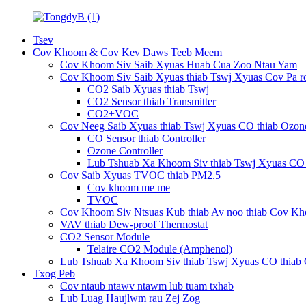
Tsev
Cov Khoom & Cov Kev Daws Teeb Meem
Cov Khoom Siv Saib Xyuas Huab Cua Zoo Ntau Yam
Cov Khoom Siv Saib Xyuas thiab Tswj Xyuas Cov Pa r
CO2 Saib Xyuas thiab Tswj
CO2 Sensor thiab Transmitter
CO2+VOC
Cov Neeg Saib Xyuas thiab Tswj Xyuas CO thiab Ozon
CO Sensor thiab Controller
Ozone Controller
Lub Tshuab Xa Khoom Siv thiab Tswj Xyuas CO 
Cov Saib Xyuas TVOC thiab PM2.5
Cov khoom me me
TVOC
Cov Khoom Siv Ntsuas Kub thiab Av noo thiab Cov K
VAV thiab Dew-proof Thermostat
CO2 Sensor Module
Telaire CO2 Module (Amphenol)
Lub Tshuab Xa Khoom Siv thiab Tswj Xyuas CO thiab
Txog Peb
Cov ntaub ntawv ntawm lub tuam txhab
Lub Luag Haujlwm rau Zej Zog